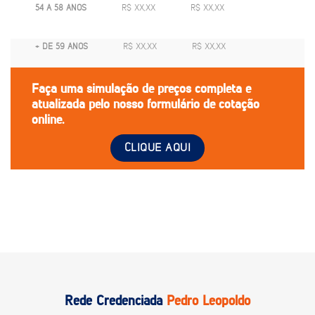
54 A 58 ANOS
R$ XX,XX
R$ XX,XX
+ DE 59 ANOS
R$ XX,XX
R$ XX,XX
Faça uma simulação de preços completa e
atualizada pelo nosso formulário de cotação
online.
CLIQUE AQUI
Rede Credenciada
Pedro Leopoldo