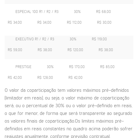
ESPECIAL 100 R1 / R2 / R3
30%
R$ 68,00
R$ 34,00
R$ 34,00
R$ 112,00
R$ 30,00
EXECUTIVO R1 / R2 / R3
30%
R$ 119,00
R$ 59,00
R$ 38,00
R$ 120,00
R$ 38,00
PRESTIGE
30%
R$ 170,00
R$ 85,00
R$ 42,00
R$ 128,00
R$ 42,00
O valor da coparticipação tem valores máximos pré-definidos
(limitador em reais), ou seja, o valor máximo de coparticipação
será, ou o percentual de 30% ou o valor pré-definido em reais,
o que for menor, de forma que será transparente ao segurado
os valores finais de coparticipação.Os limites máximos pré-
definidos em reais constantes no quadro acima poderão sofrer
reajustes anualmente, conforme previsão contratual.