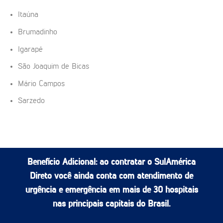
Itaúna
Brumadinho
Igarapé
São Joaquim de Bicas
Mário Campos
Sarzedo
Benefício Adicional:
ao contratar o SulAmérica
Direto você ainda conta com atendimento de
urgência e emergência em mais de 30 hospitais
nas principais capitais do Brasil.