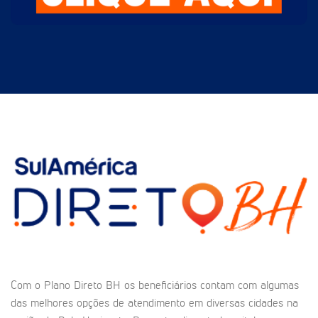
Com o Plano Direto BH os beneficiários contam com algumas
das melhores opções de atendimento em diversas cidades na