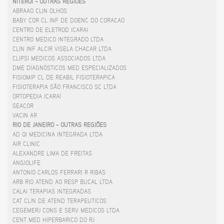
NITERÓI - OUTRAS REGIÕES
ABRAAO CLIN OLHOS
BABY COR CL INF DE DOENC DO CORACAO
CENTRO DE ELETROD ICARAI
CENTRO MEDICO INTEGRADO LTDA
CLIN INF ALCIR VISELA CHACAR LTDA
CLIPSI MEDICOS ASSOCIADOS LTDA
DME DIAGNÓSTICOS MED ESPECIALIZADOS
FISIOMIP CL DE REABIL FISIOTERAPICA
FISIOTERAPIA SÃO FRANCISCO SC LTDA
ORTOPEDIA ICARAÍ
SEACOR
VACIN AR
RIO DE JANEIRO - OUTRAS REGIÕES
AD QI MEDICINA INTEGRADA LTDA
AIR CLINIC
ALEXANDRE LIMA DE FREITAS
ANGIOLIFE
ANTONIO CARLOS FERRARI R RIBAS
ARB RIO ATEND AO RESP BUCAL LTDA
CALAI TERAPIAS INTEGRADAS
CAT CLIN DE ATEND TERAPEUTICOS
CEGEMERJ CONS E SERV MEDICOS LTDA
CENT MED HIPERBARICO DO RJ