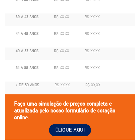
39 A 43 ANOS
R$ XX,XX
R$ XX,XX
44 A 48 ANOS
R$ XX,XX
R$ XX,XX
49 A 53 ANOS
R$ XX,XX
R$ XX,XX
54 A 58 ANOS
R$ XX,XX
R$ XX,XX
+ DE 59 ANOS
R$ XX,XX
R$ XX,XX
Faça uma simulação de preços completa e
atualizada pelo nosso formulário de cotação
online.
CLIQUE AQUI