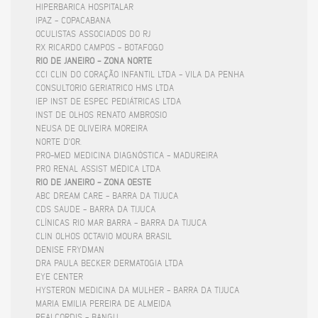
HIPERBARICA HOSPITALAR
IPAZ - COPACABANA
OCULISTAS ASSOCIADOS DO RJ
RX RICARDO CAMPOS - BOTAFOGO
RIO DE JANEIRO - ZONA NORTE
CCI CLIN DO CORAÇÃO INFANTIL LTDA - VILA DA PENHA
CONSULTORIO GERIATRICO HMS LTDA
IEP INST DE ESPEC PEDIÁTRICAS LTDA
INST DE OLHOS RENATO AMBROSIO
NEUSA DE OLIVEIRA MOREIRA
NORTE D'OR.
PRO-MED MEDICINA DIAGNÓSTICA - MADUREIRA
PRO RENAL ASSIST MÉDICA LTDA
RIO DE JANEIRO - ZONA OESTE
ABC DREAM CARE - BARRA DA TIJUCA
CDS SAUDE - BARRA DA TIJUCA
CLÍNICAS RIO MAR BARRA - BARRA DA TIJUCA
CLIN OLHOS OCTAVIO MOURA BRASIL
DENISE FRYDMAN
DRA PAULA BECKER DERMATOGIA LTDA
EYE CENTER
HYSTERON MEDICINA DA MULHER - BARRA DA TIJUCA
MARIA EMILIA PEREIRA DE ALMEIDA
REALCORDIS - BANGU