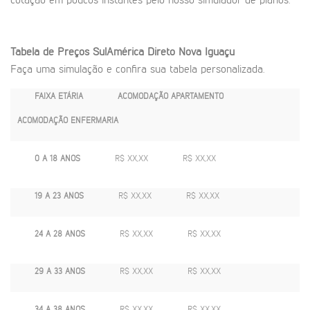
cotação em poucos instantes pelo nosso simulador de planos.
Tabela de Preços SulAmérica Direto Nova Iguaçu
Faça uma simulação e confira sua tabela personalizada.
FAIXA ETÁRIA
ACOMODAÇÃO APARTAMENTO
ACOMODAÇÃO ENFERMARIA
0 A 18 ANOS
R$ XX,XX
R$ XX,XX
19 A 23 ANOS
R$ XX,XX
R$ XX,XX
24 A 28 ANOS
R$ XX,XX
R$ XX,XX
29 A 33 ANOS
R$ XX,XX
R$ XX,XX
34 A 38 ANOS
R$ XX,XX
R$ XX,XX