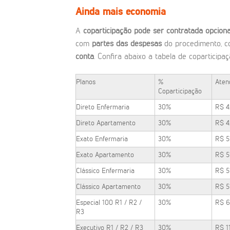
Ainda mais economia
A
coparticipação pode ser contratada opcion
com
partes das despesas
do procedimento, c
conta
. Confira abaixo a tabela de coparticipaç
Planos
%
Aten
Coparticipação
Direto Enfermaria
30%
R$ 4
Direto Apartamento
30%
R$ 4
Exato Enfermaria
30%
R$ 5
Exato Apartamento
30%
R$ 5
Clássico Enfermaria
30%
R$ 5
Clássico Apartamento
30%
R$ 5
Especial 100 R1 / R2 /
30%
R$ 6
R3
Executivo R1 / R2 / R3
30%
R$ 1