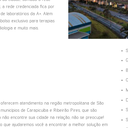
l, a rede credenciada fica por
 de laboratórios da A+. Além
olso exclusivo para terapias
iologia e muito mais.
S
G
B
O
D
oferecem atendimento na região metropolitana de São
S
 municípios de Carapicuíba e Ribeirão Pires, que são
o não encontre sua cidade na relação, não se preocupe!
S
co que ajudaremos você a encontrar a melhor solução em