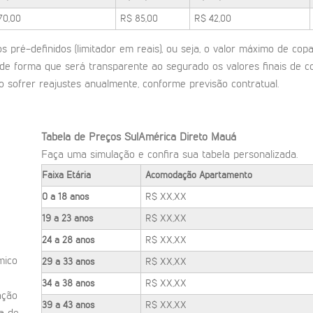
70,00
R$ 85,00
R$ 42,00
 pré-definidos (limitador em reais), ou seja, o valor máximo de cop
 de forma que será transparente ao segurado os valores finais de c
 sofrer reajustes anualmente, conforme previsão contratual.
Tabela de Preços SulAmérica Direto Mauá
Faça uma simulação e confira sua tabela personalizada.
Faixa Etária
Acomodação Apartamento
0 a 18 anos
R$ XX,XX
19 a 23 anos
R$ XX,XX
24 a 28 anos
R$ XX,XX
mico
29 a 33 anos
R$ XX,XX
34 a 38 anos
R$ XX,XX
ação
39 a 43 anos
R$ XX,XX