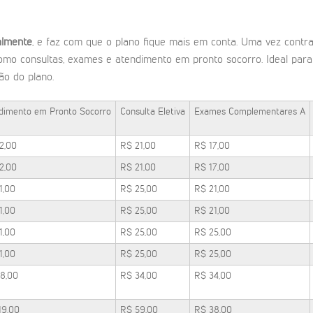
almente
, e faz com que o plano fique mais em conta. Uma vez contrat
omo consultas, exames e atendimento em pronto socorro. Ideal pa
ão do plano.
dimento em Pronto Socorro
Consulta Eletiva
Exames Complementares A
2,00
R$ 21,00
R$ 17,00
2,00
R$ 21,00
R$ 17,00
1,00
R$ 25,00
R$ 21,00
1,00
R$ 25,00
R$ 21,00
1,00
R$ 25,00
R$ 25,00
1,00
R$ 25,00
R$ 25,00
8,00
R$ 34,00
R$ 34,00
19,00
R$ 59,00
R$ 38,00