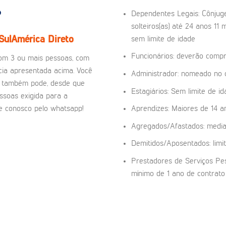
?
Dependentes Legais: Cônjuge 
solteiros(as) até 24 anos 11 
SulAmérica Direto
sem limite de idade
Funcionários: deverão compro
om 3 ou mais pessoas, com
cia apresentada acima. Você
Administrador: nomeado no c
ia também pode, desde que
Estagiários: Sem limite de i
ssoas exigida para a
le conosco pelo whatsapp!
Aprendizes: Maiores de 14 
Agregados/Afastados: media
Demitidos/Aposentados: limi
Prestadores de Serviços Pes
mínimo de 1 ano de contrat