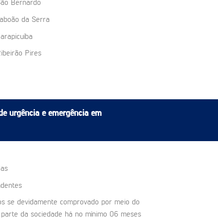
ão Bernardo
aboão da Serra
arapicuíba
ibeirão Pires
de urgência e emergência em
das
ndentes
itos se devidamente comprovado por meio do
em parte da sociedade há no mínimo 06 meses