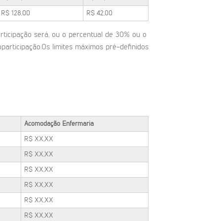
R$ 128,00
R$ 42,00
articipação será, ou o percentual de 30% ou o
oparticipação.Os limites máximos pré-definidos
Acomodação Enfermaria
R$ XX,XX
R$ XX,XX
R$ XX,XX
R$ XX,XX
R$ XX,XX
R$ XX,XX