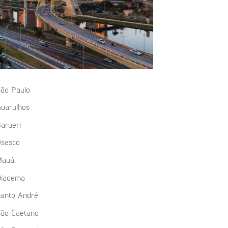
ão Paulo
uarulhos
arueri
sasco
Mauá
iadema
anto André
ão Caetano