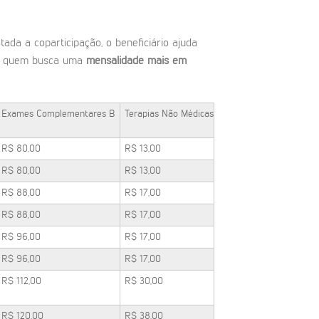
ada a coparticipação, o beneficiário ajuda
ra quem busca uma
mensalidade mais em
Exames Complementares B
Terapias Não Médicas
R$ 80,00
R$ 13,00
R$ 80,00
R$ 13,00
R$ 88,00
R$ 17,00
R$ 88,00
R$ 17,00
R$ 96,00
R$ 17,00
R$ 96,00
R$ 17,00
R$ 112,00
R$ 30,00
R$ 120,00
R$ 38,00