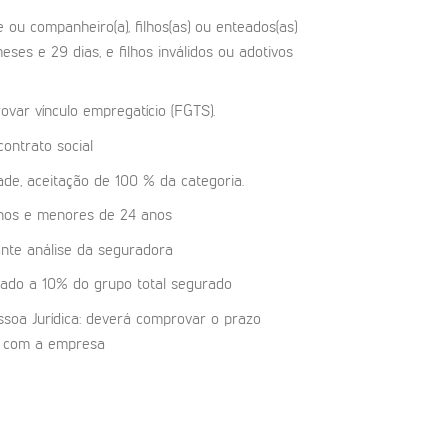
ou companheiro(a), filhos(as) ou enteados(as)
meses e 29 dias, e filhos inválidos ou adotivos
var vínculo empregatício (FGTS).
ontrato social
dade, aceitação de 100 % da categoria.
anos e menores de 24 anos
nte análise da seguradora
tado a 10% do grupo total segurado
soa Jurídica: deverá comprovar o prazo
o com a empresa