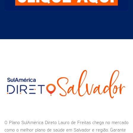
O Plano SulAmérica Direto Lauro de Freitas chega no mercado
como o melhor plano de saúde em Salvador e região. Garante