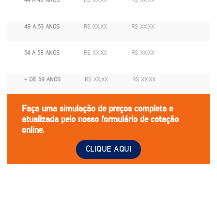
44 A 48 ANOS
R$ XX,XX
R$ XX,XX
49 A 53 ANOS
R$ XX,XX
R$ XX,XX
54 A 58 ANOS
R$ XX,XX
R$ XX,XX
+ DE 59 ANOS
R$ XX,XX
R$ XX,XX
Faça uma simulação de preços completa e
atualizada pelo nosso formulário de cotação
online.
CLIQUE AQUI