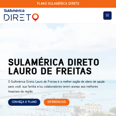
Skip
PLANO SULAMÉRICA DIRETO
to
content
SULAMÉRICA DIRETO
LAURO DE FREITAS
O SulAmérica Direto Lauro de Freitas é a melhor opção de plano de saúde
para você, sua família e/ou colaboradores terem acesso aos melhores
hospitais da região.
CONHEÇA O PLANO
DIFERENCIAIS