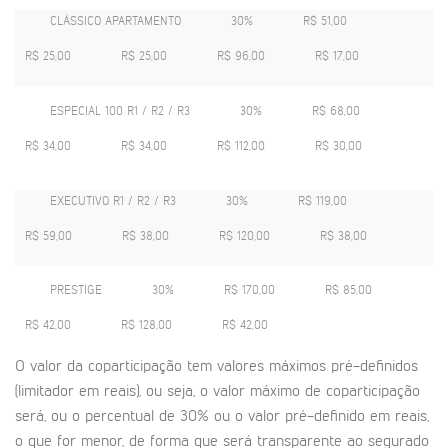
CLÁSSICO APARTAMENTO
30%
R$ 51,00
R$ 25,00
R$ 25,00
R$ 96,00
R$ 17,00
ESPECIAL 100 R1 / R2 / R3
30%
R$ 68,00
R$ 34,00
R$ 34,00
R$ 112,00
R$ 30,00
EXECUTIVO R1 / R2 / R3
30%
R$ 119,00
R$ 59,00
R$ 38,00
R$ 120,00
R$ 38,00
PRESTIGE
30%
R$ 170,00
R$ 85,00
R$ 42,00
R$ 128,00
R$ 42,00
O valor da coparticipação tem valores máximos pré-definidos
(limitador em reais), ou seja, o valor máximo de coparticipação
será, ou o percentual de 30% ou o valor pré-definido em reais,
o que for menor, de forma que será transparente ao segurado