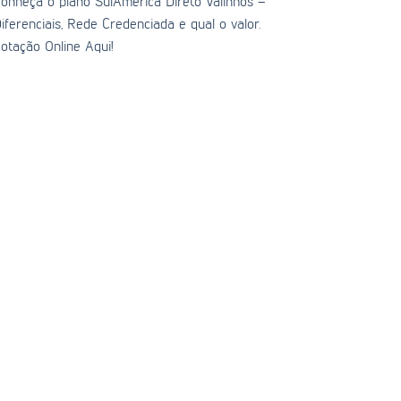
onheça o plano SulAmérica Direto Valinhos –
iferenciais, Rede Credenciada e qual o valor.
otação Online Aqui!