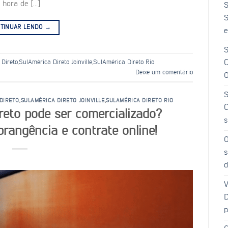
 hora de […]
S
S
TINUAR LENDO
→
e
S
 Direto
,
SulAmérica Direto Joinville
,
SulAmérica Direto Rio
C
Deixe um comentário
O
S
DIRETO
,
SULAMÉRICA DIRETO JOINVILLE
,
SULAMÉRICA DIRETO RIO
C
eto pode ser comercializado?
s
rangência e contrate online!
O
s
d
V
D
p