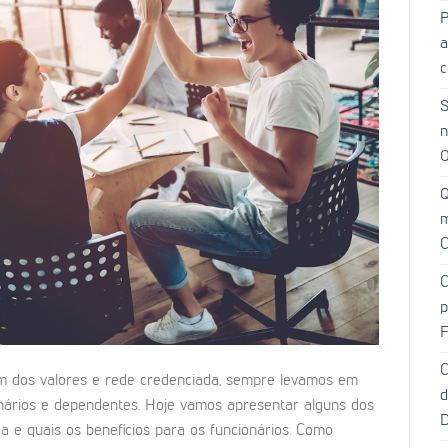
P
a
c
S
n
O
Q
m
C
C
p
F
C
ém dos valores e rede credenciada, sempre levamos em
d
onários e dependentes. Hoje vamos apresentar alguns dos
D
 e quais os benefícios para os funcionários. Como