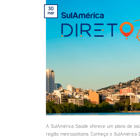
30
mar
A SulAmérica Saúde oferece um plano de saúd
região metropolitana. Conheça o SulAmérica 