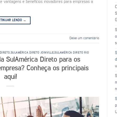
e vantagens e benefícios inovadores para empresas a
C
S
G
TINUAR LENDO
→
S
o
Deixe um comentário
s
S
DIRETO
,
SULAMÉRICA DIRETO JOINVILLE
,
SULAMÉRICA DIRETO RIO
da SulAmérica Direto para os
d
u
empresa? Conheça os principais
aqui!
S
m
n
S
p
U