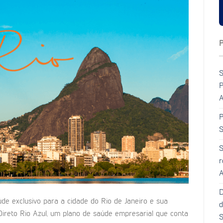
S
P
A
P
S
S
r
A
D
e exclusivo para a cidade do Rio de Janeiro e sua
d
Direto Rio Azul, um plano de saúde empresarial que conta
S