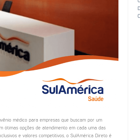
C
D
C
onvênio médico para empresas que buscam por um
 Com ótimas opções de atendimento em cada uma das
xclusivos e valores competitivos, o SulAmérica Direto é