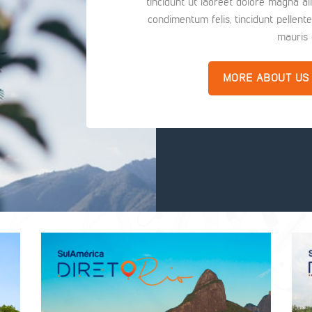
tincidunt ut laoreet dolore magna ali
condimentum felis, tincidunt pellent
mauris 
MORE ABOUT US