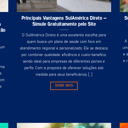
Principais Vantagens SulAmérica Direto –
S
a
Simule Gratuitamente pelo Site
ção
O SulAmérica Direto é uma excelente escolha para
A
quem busca um plano de saúde com foco em
 um
um 
atendimento regional e personalizado. Ele se destaca
e 
por combinar qualidade, eficiência e custo-benefício,
e 
sendo ideal para empresas de diferentes portes e
uma
perfis. Com a proposta de oferecer soluções sob
a
medida para seus beneficiários, [...]
com
SAIBA MAIS
a