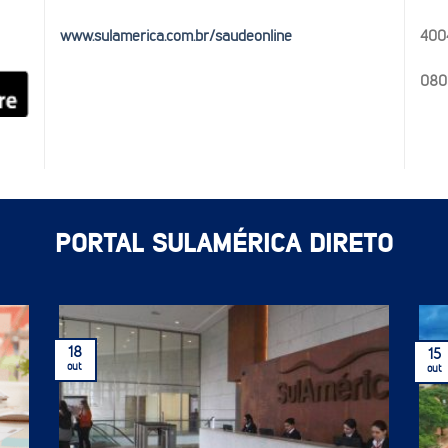
gerar livrete personalizado da rede referenciada
plan
www.sulamerica.com.br/saudeonline
400
080
PORTAL SULAMÉRICA DIRETO
18
15
out
out