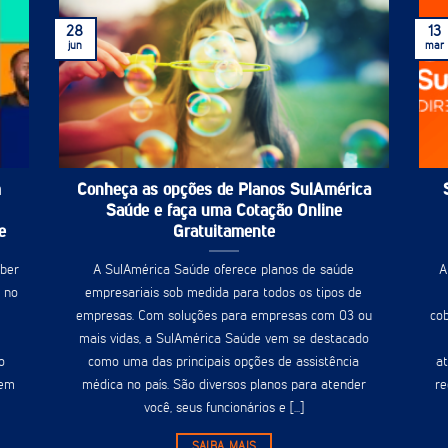
28
13
jun
mar
m
Conheça as opções de Planos SulAmérica
Saúde e faça uma Cotação Online
e
Gratuitamente
eber
A SulAmérica Saúde oferece planos de saúde
A
a no
empresariais sob medida para todos os tipos de
empresas. Com soluções para empresas com 03 ou
cob
mais vidas, a SulAmérica Saúde vem se destacado
o
como uma das principais opções de assistência
a
 em
médica no país. São diversos planos para atender
re
você, seus funcionários e [...]