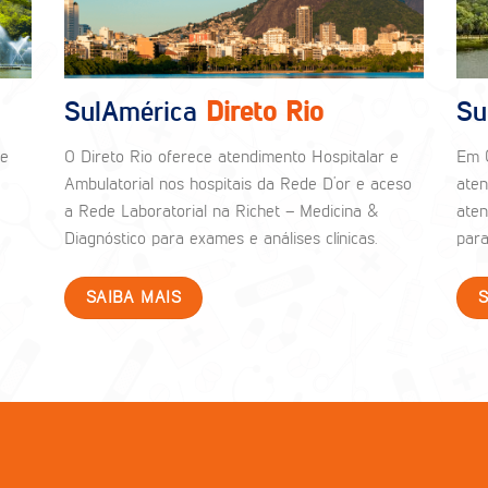
SulAmérica
Direto Recife
Su
Pe
Em Recife os beneficiários do plano contam com
. A
os ótimos hospitais da Rede D’Or na sua rede
A Re
ann
credenciada Hospitalar, Laboratorial e
Senh
Ambulatorial para atendimentos.
Para
bene
SAIBA MAIS
S