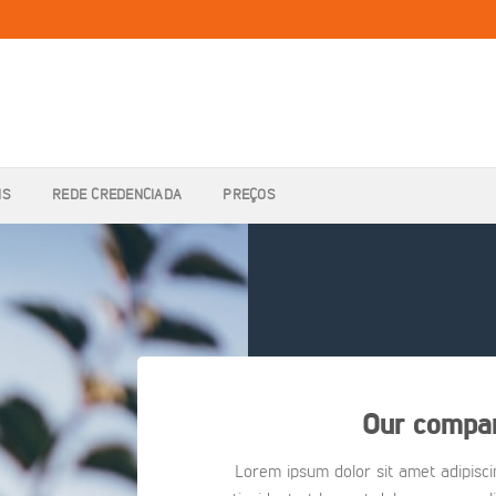
IS
REDE CREDENCIADA
PREÇOS
Our compan
Lorem ipsum dolor sit amet adipisc