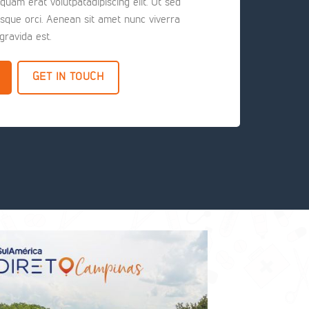
quam erat volutpatadipiscing elit. Ut sed
esque orci. Aenean sit amet nunc viverra
gravida est.
GET IN TOUCH