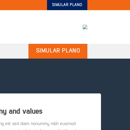
SIMULAR PLANO
SIMULAR PLANO
y and values
ing elit sed diam nonummy nibh euismod